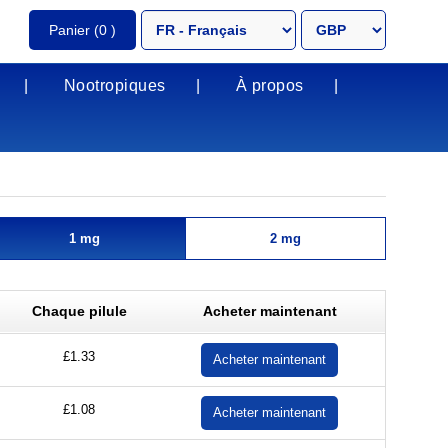
Panier
(0 )
Nootropiques
À propos
1 mg
2 mg
Chaque pilule
Acheter maintenant
£1.33
£1.08