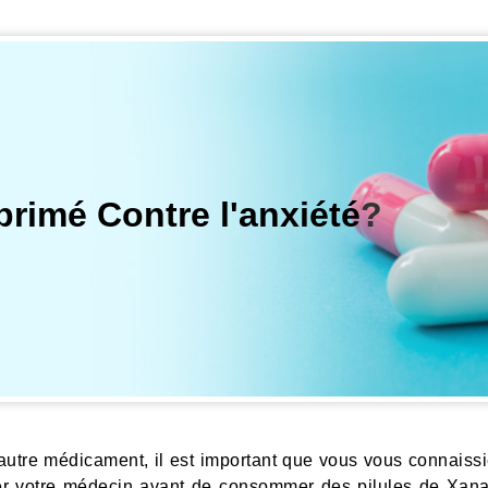
rimé Contre l'anxiété
?
 autre médicament, il est important que vous vous connais
lter votre médecin avant de consommer des pilules de Xanax 