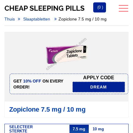
(0 )
Thuis
Slaaptabletten
Zopiclone 7.5 mg / 10 mg
APPLY CODE
GET
10% OFF
ON EVERY
ORDER!
DREAM
Zopiclone 7.5 mg / 10 mg
SELECTEER
7.5 mg
10 mg
STERKTE